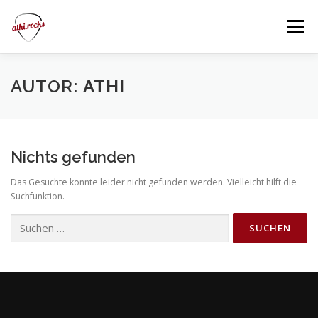
Zum
Inhalt
Menü
springen
GIGS
BOOKING
YOUTUBE
SHOP
AUTOR:
ATHI
IMPRESSUM/DATENSCHUTZ
Nichts gefunden
Das Gesuchte konnte leider nicht gefunden werden. Vielleicht hilft die
Suchfunktion.
Suchen
nach: